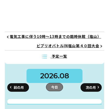
イベント
図書館地図PDF
よくあるご質問
電気工事に伴う10時～13時までの臨時休館（塩山）
マンガ「雨宮敬二郎」
ビブリオバトルIN塩山第４０回大会
予定一覧
スポンサー企業
リンク集
2026.08
利用案内
今日
申請書ダウンロード
インターネットサービス