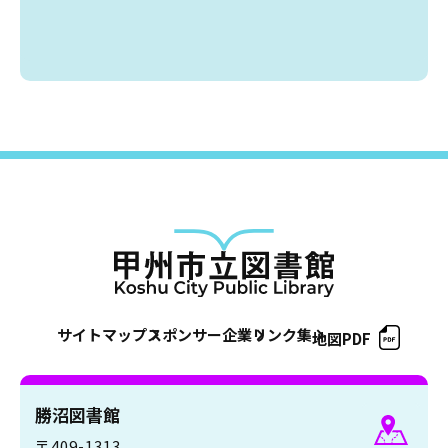
蔵書検索・マイページ
としょかん
こどもの
図書館
キャラクター
としょかん
図書館
のおしごと
サイトマップ
スポンサー企業
リンク集
地図PDF
かい
おはなし
会
勝沼図書館
〒409-1313