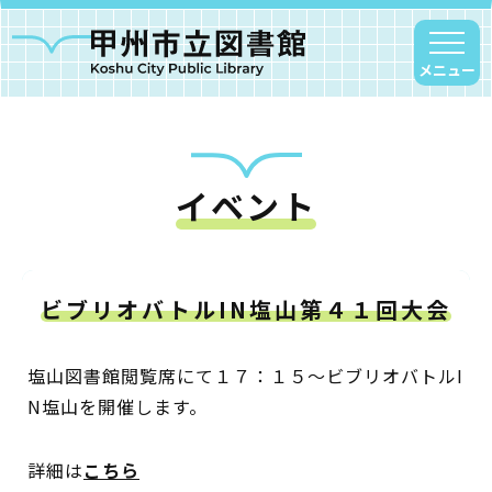
メニュー
イベント
甲州市図書館について
勝沼図書館
塩山図書館
ビブリオバトルIN塩山第４１回大会
大和図書館
甘草屋敷子ども図書館
塩山図書館閲覧席にて１７：１５～ビブリオバトルI
N塩山を開催します。
読書アニマシオン
詳細は
こちら
お知らせ