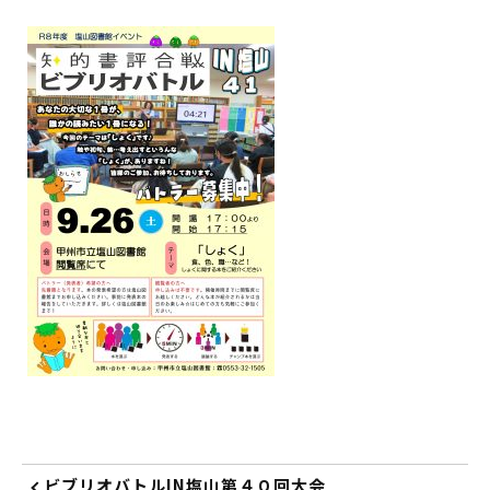
イベント
図書館地図PDF
よくあるご質問
マンガ「雨宮敬二郎」
スポンサー企業
リンク集
利用案内
申請書ダウンロード
ビブリオバトルIN塩山第４０回大会
インターネットサービス