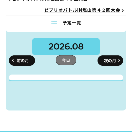
ビブリオバトルIN塩山第４２回大会
予定一覧
蔵書検索・マイページ
2026.08
としょかん
こどもの
図書館
今日
キャラクター
としょかん
図書館
のおしごと
かい
おはなし
会