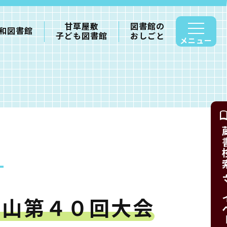
甘草屋敷
図書館の
和図書館
子ども図書館
おしごと
メニュー
蔵書検索・
塩山第４０回大会