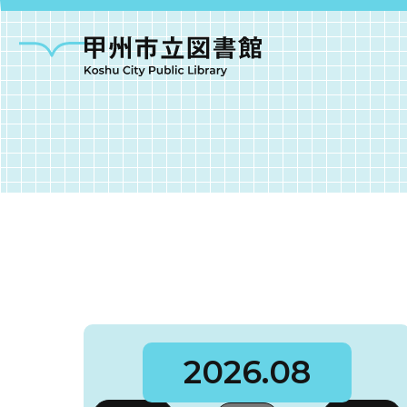
甲州市図書館につい
勝沼図書館
塩山図
2026.08
大和図書館
甘草屋敷子ども図書館