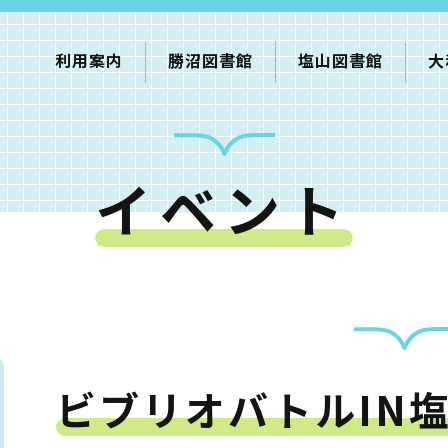
利用案内
勝沼図書館
塩山図書館
大
イベント
利用案内
申請書ダウンロード
インターネットサービス
て
書館
ビブリオバトルIN
蔵書検索・マイページ