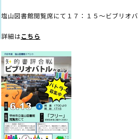
としょかん
塩山図書館閲覧席にて１７：１５～ビブリオバ
こどもの
図書館
ト
キャラクター
詳細は
こちら
としょかん
図書館
のおしごと
かい
おはなし
会
」