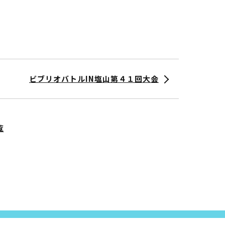
ビブリオバトルIN塩山第４１回大会
覧