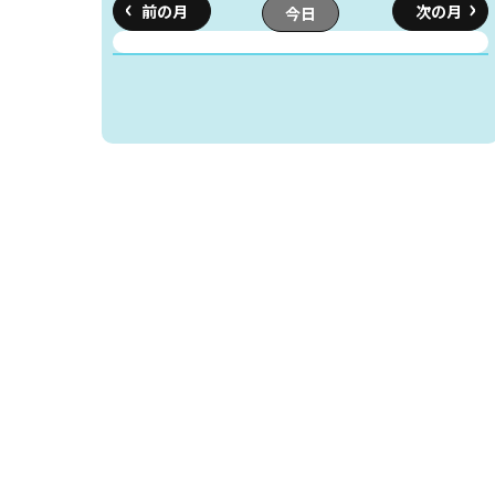
今日
読書アニマシオン
お知らせ
イベン
図書館地図PDF
よくあるご質問
マンガ「雨宮敬二郎
スポンサー企業
リンク集