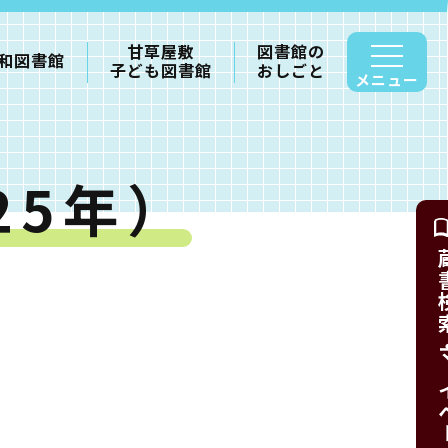
甘草屋敷
図書館の
和図書館
子ども図書館
おしごと
メニュー
25年）
蔵書検索・