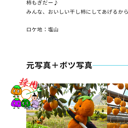
柿もぎだー♪
みんな、おいしい干し柿にしてあげるか
ロケ地：塩山
元写真＋ボツ写真