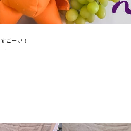
！すごーい！
う…