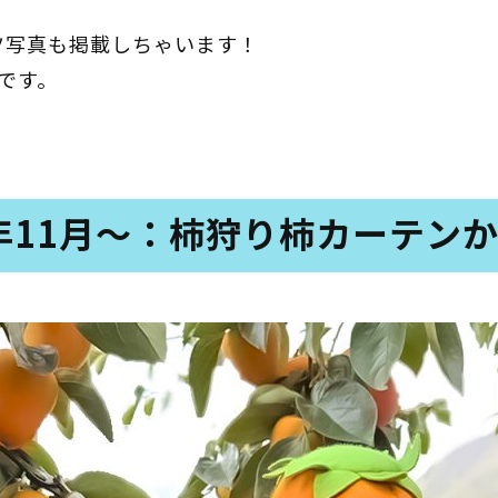
ツ写真も掲載しちゃいます！
としょかん
こどもの
図書館
です。
ト
キャラクター
としょかん
図書館
のおしごと
5年11月～：柿狩り柿カーテン
かい
おはなし
会
」