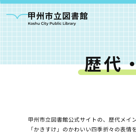
歴代・
甲州市図書館につい
勝沼図書館
塩山図
甲州市立図書館公式サイトの、歴代メイ
大和図書館
「かきすけ」のかわいい四季折々の表情
甘草屋敷子ども図書館