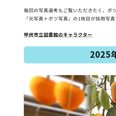
読書アニマシオン
毎回の写真選考もご覧いただきたく、ボ
「元写真＋ボツ写真」の1枚目が採用写真
お知らせ
イベン
甲州市立図書館のキャラクター
図書館地図PDF
202
よくあるご質問
マンガ「雨宮敬二郎
スポンサー企業
リンク集