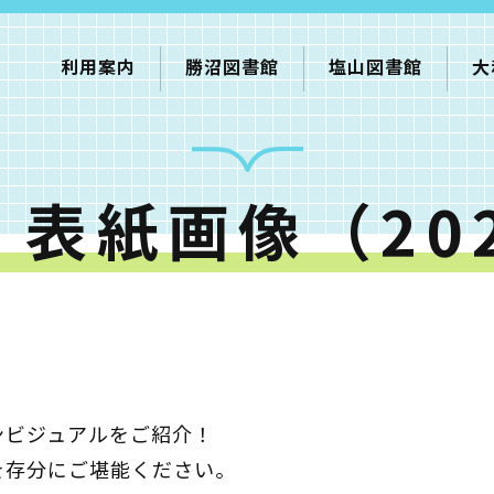
利用案内
勝沼図書館
塩山図書館
大
表紙画像（20
利用案内
申請書ダウンロード
インターネットサービス
て
書館
ンビジュアルをご紹介！
蔵書検索・マイページ
を存分にご堪能ください。