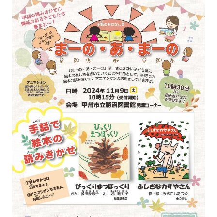
イベント
図書館地図PDF
よくあるご質問
マンガ「雨宮敬二郎」
スポンサー企業
リンク集
利用案内
申請書ダウンロード
インターネットサービス