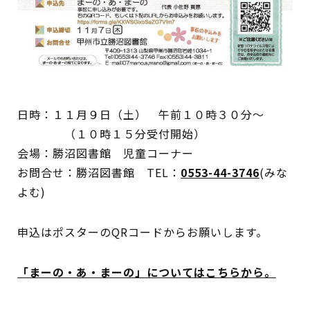
蔵書検索・マイページ
日時：１１月９日（土） 午前１０時３０分～
としょかん
（１０時１５分受付開始）
こどもの
図書館
会場：勝沼図書館 児童コーナー
お問合せ：勝沼図書館 TEL：
0553-44-3746
(みな
キャラクター
よむ)
としょかん
図書館
のおしごと
申込はポスターのQRコードからお願いします。
かい
おはなし
会
「まーの・あ・まーの」についてはこちらから。