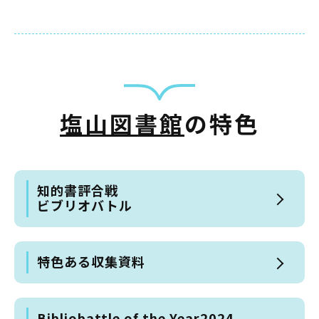
蔵書検索・マイページ
塩山図書館
の特色
としょかん
こどもの
図書館
キャラクター
知的書評合戦
ビブリオバトル
としょかん
図書館
のおしごと
かい
特色ある収集資料
おはなし
会
Bibliobattle of the Year2024