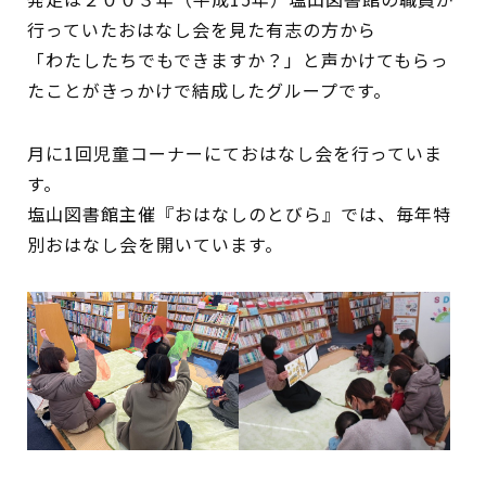
行っていたおはなし会を見た有志の方から
イベント
「わたしたちでもできますか？」と声かけてもらっ
図書館地図PDF
たことがきっかけで結成したグループです。
よくあるご質問
月に1回児童コーナーにておはなし会を行っていま
す。
マンガ「雨宮敬二郎」
塩山図書館主催『おはなしのとびら』では、毎年特
別おはなし会を開いています。
スポンサー企業
リンク集
利用案内
申請書ダウンロード
インターネットサービス