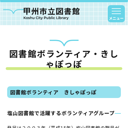
メニュー
図書館ボランティア・きし
甲州市図書館について
ゃぽっぽ
勝沼図書館
塩山図書館
大和図書館
図書館ボランティア
きしゃぽっぽ
甘草屋敷子ども図書館
読書アニマシオン
塩山図書館で活躍するボランティアグループ
お知らせ
発足は２００３年（平成15年）塩山図書館の職員が