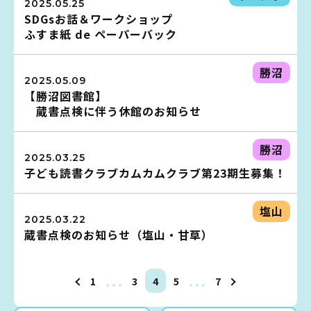
2025.05.25
SDGsお話＆ワークショップ
ふすま紙 de ペーパーバック
蔵書検索・マイページ
勝沼
2025.05.09
【勝沼図書館】
蔵書点検に伴う休館のお知らせ
としょかん
こどもの
図書館
勝沼
2025.03.25
子ども読書クラブカムカムクラブ第23期生募集！
キャラクター
としょかん
塩山
図書館
のおしごと
2025.03.22
蔵書点検のお知らせ（塩山・甘草）
かい
おはなし
会
…
…
1
3
4
5
7