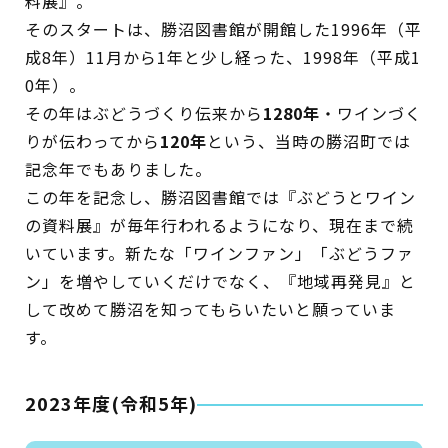
料展』。
そのスタートは、勝沼図書館が開館した1996年（平
イベント
成8年）11月から1年と少し経った、1998年（平成1
図書館地図PDF
0年）。
その年はぶどうづくり伝来から
1280年
・ワインづく
よくあるご質問
りが伝わってから
120年
という、当時の勝沼町では
記念年でもありました。
マンガ「雨宮敬二郎」
この年を記念し、勝沼図書館では『ぶどうとワイン
の資料展』が毎年行われるようになり、現在まで続
スポンサー企業
いています。新たな「ワインファン」「ぶどうファ
ン」を増やしていくだけでなく、『地域再発見』と
リンク集
して改めて勝沼を知ってもらいたいと願っていま
す。
利用案内
申請書ダウンロード
2023年度(令和5年)
インターネットサービス