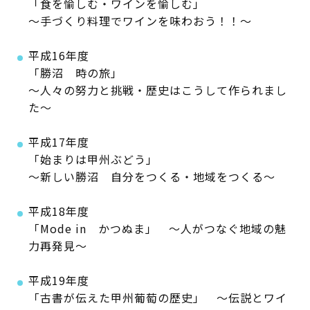
「食を愉しむ・ワインを愉しむ」
～手づくり料理でワインを味わおう！！～
平成16年度
「勝沼 時の旅」
～人々の努力と挑戦・歴史はこうして作られまし
た～
平成17年度
「始まりは甲州ぶどう」
～新しい勝沼 自分をつくる・地域をつくる～
平成18年度
「Mode in かつぬま」 ～人がつなぐ地域の魅
力再発見～
平成19年度
「古書が伝えた甲州葡萄の歴史」 ～伝説とワイ